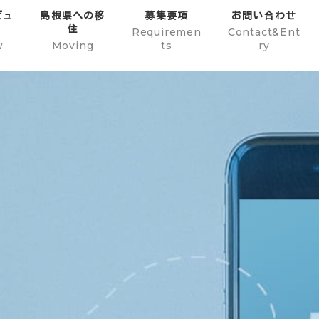
ビュ
島根県への移
募集要項
お問い合わせ
住
Requiremen
Contact&Ent
w
Moving
ts
ry