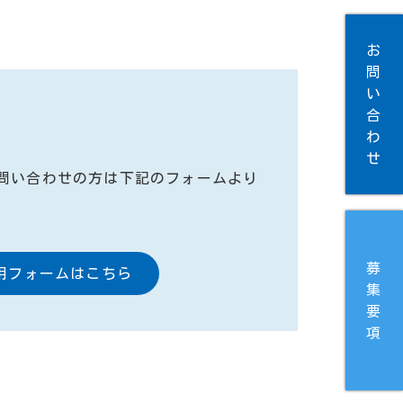
お
問
い
合
わ
せ
問い合わせの方は下記のフォームより
募
用フォームはこちら
集
要
項