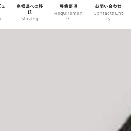
ビュ
島根県への移
募集要項
お問い合わせ
住
Requiremen
Contact&Ent
w
Moving
ts
ry