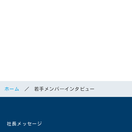
が重かったりするので。適度に気楽に考えることが意
外と大事な職種だと思います。
あとは社風でいくと、のんびり仕事がしたい人が多い
ですね。オフィスで談笑することも多いです。なので
単純にプライベートも仕事も両方楽しみたい人には適
した会社だと思います。
逆に「どんどん上がっていきたい」という人にとって
は、それが叶いやすい会社だとも思います。上昇志向
の方が多いわけではないので、すぐに頭角を現せるは
ずです。
ホーム
若手メンバ―インタビュー
ありがとうございました！
社長メッセージ